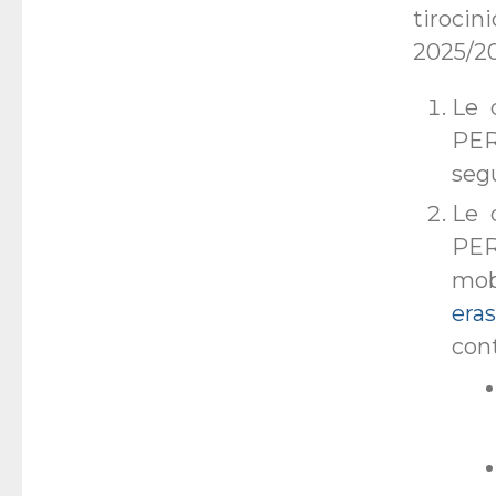
tiroci
2025/20
Le 
PER
seg
Le 
PER
mob
era
cont