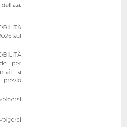
ll’a.a.
OBILITÀ
2026 sul
OBILITÀ
de per
email a
 previo
volgersi
volgersi