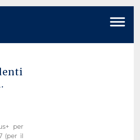
enti
.
mus+ per
 (per il