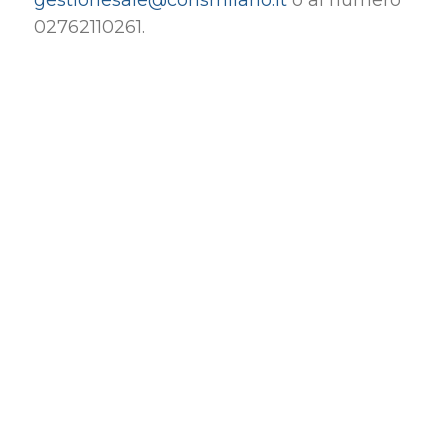
gestionesale@consmilano.it
o al numero
02762110261.