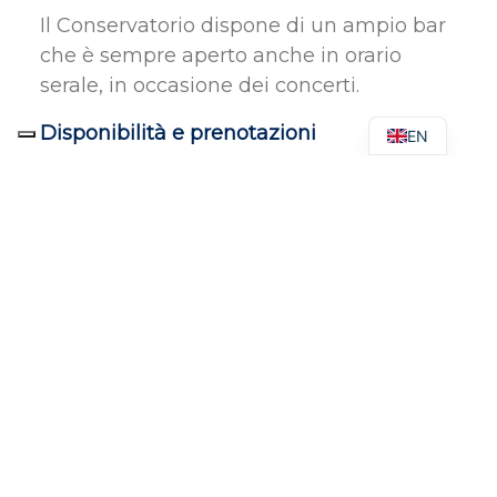
Il Conservatorio dispone di un ampio bar
che è sempre aperto anche in orario
serale, in occasione dei concerti.
Disponibilità e prenotazioni
EN
Piantina della sala, regolamento e
tariffe
Scarica la piantina della Sala
Verdi
683.5KB
Scarica la numerazione dei
posti della Sala Verdi
102KB