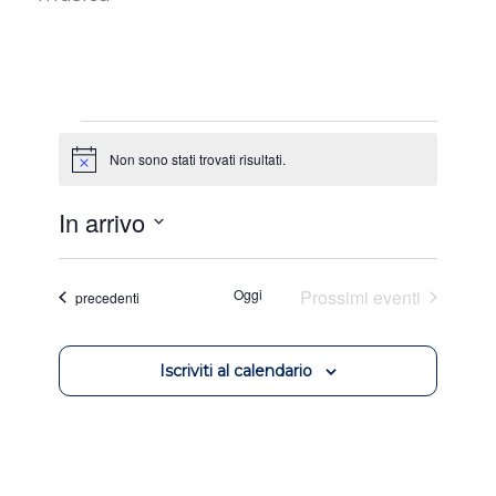
Eventi
Non sono stati trovati risultati.
Avviso
In arrivo
Seleziona
la
Oggi
Prossimi eventi
Eventi
precedenti
data.
Iscriviti al calendario