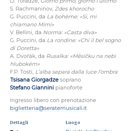
D. Toradze,
Giorno primo, giorno l’ultimo
S. Rachmaninov,
Zdes khorocho
G. Puccini, da
La bohème: «Si, mi
chiamano Mimì»
V. Bellini, da
Norma: «Casta diva»
G. Puccini, da
La rondine: «Chi il bel sogno
di Doretta»
A. Dvořák, da
Rusalka: «Měsíčku na nebi
hlubokém»
F.P. Tosti,
L’alba separa dalla luce l’ombra
Tsisana Giorgadze
soprano
Stefano Giannini
pianoforte
Ingresso libero con prenotazione
biglietteria@seratemusicali.it
Dettagli
Luogo