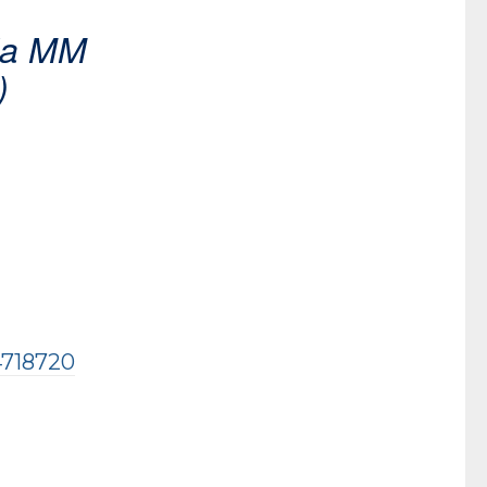
da MM
)
74718720