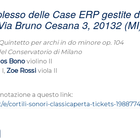
lesso delle Case ERP gestite 
Via Bruno Cesana 3, 20132 (MI
uintetto per archi in do minore op. 104
el Conservatorio di Milano
os Bono
violino II
 I,
Zoe Rossi
viola II
notazione a questo link:
/e/cortili-sonori-classicaperta-tickets-19887