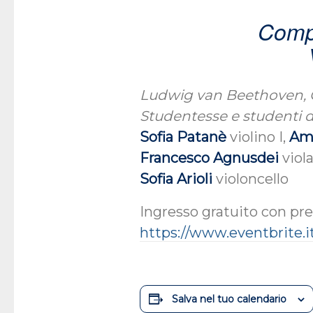
Comp
Ludwig van Beethoven, Q
Studentesse e studenti d
Sofia Patanè
violino I,
Am
Francesco Agnusdei
viola
Sofia Arioli
violoncello
Ingresso gratuito con pre
https://www.eventbrite.it
Salva nel tuo calendario