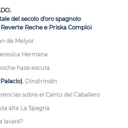
ADO.
ale del secolo d’oro spagnolo
 Reverte Reche e Priska Comploi
an de Melyor
 Teresica Hermana
a noche haze escura
Palacio)
, Dindirindín
erencias sobre el Canto del Caballero
nza alta La Spagna
a lavaré?