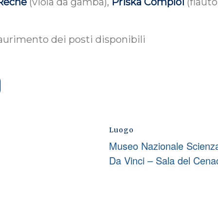
 Reche
(viola da gamba),
Priska Comploi
(flauto
saurimento dei posti disponibili
Luogo
Museo Nazionale Scienza
Da Vinci – Sala del Cena