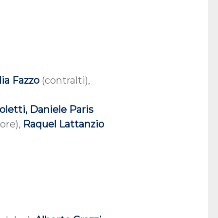
elia Fazzo
(contralti),
letti, Daniele Paris
ore),
Raquel Lattanzio