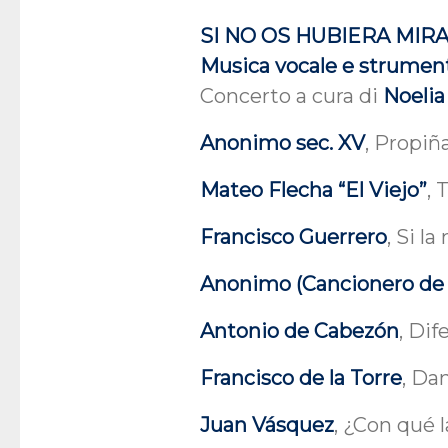
SI NO OS HUBIERA MIR
Musica vocale e strument
Concerto a cura di
Noelia
Anonimo sec. XV
, Propiñ
Mateo Flecha “El Viejo”
,
Francisco Guerrero
, Si l
Anonimo (Cancionero de 
Antonio de Cabezón
, Dif
Francisco de la Torre
, Da
Juan Vásquez
, ¿Con qué l