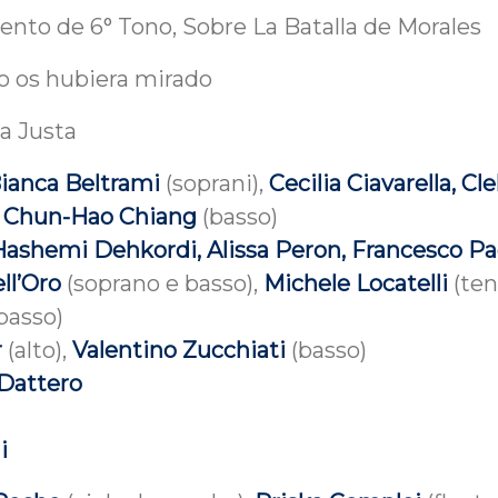
Tiento de 6° Tono, Sobre La Batalla de Morales
no os hubiera mirado
La Justa
Bianca Beltrami
(soprani),
Cecilia Ciavarella, Cl
,
Chun-Hao Chiang
(basso)
Hashemi Dehkordi, Alissa Peron, Francesco Pao
ll’Oro
(soprano e basso),
Michele Locatelli
(ten
basso)
r
(alto),
Valentino Zucchiati
(basso)
 Dattero
i