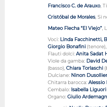
Francisco C. de Arauxo
, 
Cristóbal de Morales
, Si 
Mateo Flecha “El Viejo”
, 
Voci:
Linda Facchinetti, 
Giorgio Bonafini
(tenore)
Flauti dolci:
Anita Sadat 
Viole da gamba:
David De
(basso),
Chiara Torlaschi
(
Dulciane:
Ninon Dusollie
Chitarra barocca:
Alessio
Cembalo:
Isabella Liguori
Organo:
Giulio Ardemagn