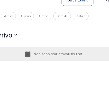
Cerca Eventi
Na
Artisti
Giorno
Orario
Data da
Data a
rrivo
a
Non sono stati trovati risultati.
Avviso