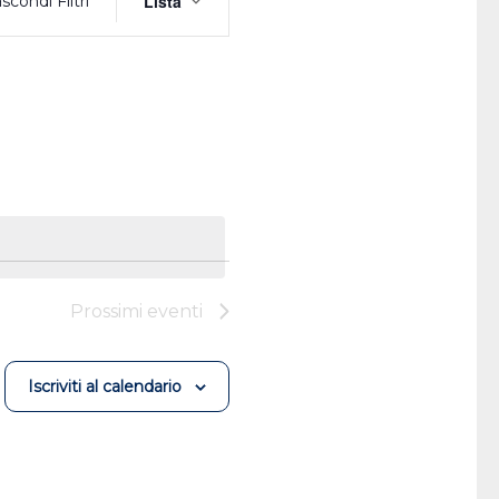
Lista
scondi Filtri
Viste
Navigazione
Prossimi eventi
Iscriviti al calendario