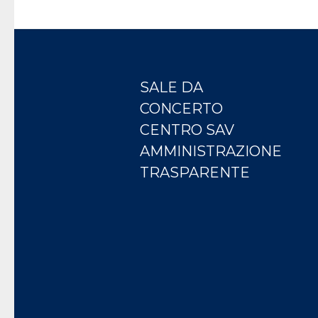
eventi
con
i
risultati
SALE DA
filtrati.
CONCERTO
CENTRO SAV
AMMINISTRAZIONE
TRASPARENTE