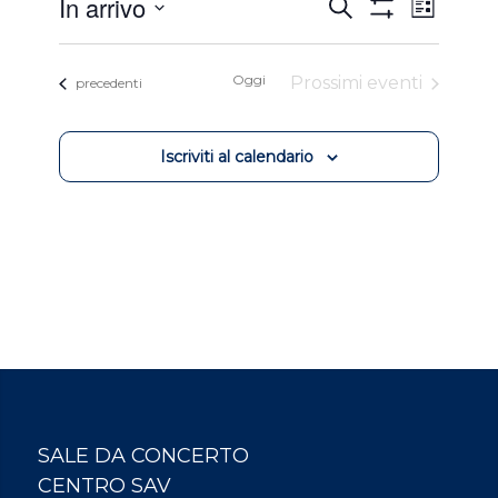
Eventi
Event
In arrivo
Cerca
Lista
Viste
Ricerca
Mostra
Seleziona
Filtri
Navig
e
la
Oggi
Prossimi eventi
Eventi
data.
precedenti
viste
Navigazion
Iscriviti al calendario
SALE DA CONCERTO
CENTRO SAV