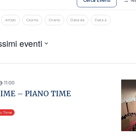
Cerca Eventi
Na
Artisti
Giorno
Orario
Data da
Data a
ssimi eventi
a
@ 11:00
IME – PIANO TIME
ic Time