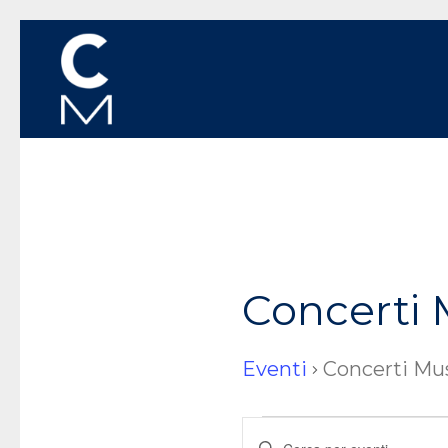
Concerti 
Eventi
Concerti Mu
Eventi
Eventi
Inserisci