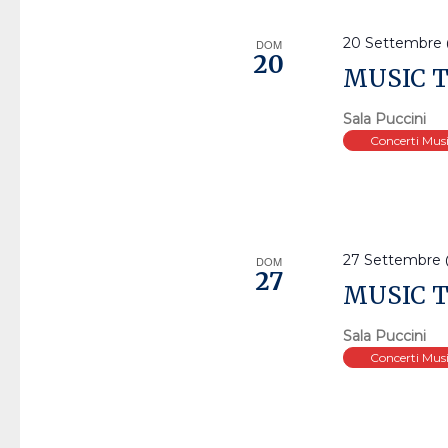
eventi
20 Settembre 
DOM
con
20
MUSIC 
i
risultati
Sala Puccini
filtrati.
Concerti Mus
27 Settembre 
DOM
27
MUSIC 
Sala Puccini
Concerti Mus