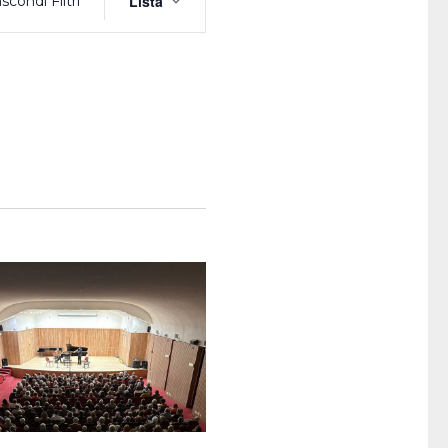
Lista
scondi Filtri
Viste
Navigazione