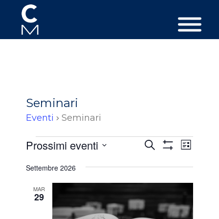
Seminari
Eventi
Seminari
Eventi
Eventi
Event
Prossimi eventi
Cerca
Lista
Viste
Ricerca
Mostra
Seleziona
Filtri
Navig
Settembre 2026
e
la
data.
viste
MAR
29
Navigazion