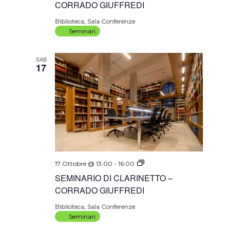
–
CORRADO GIUFFREDI
CORRADO
GIUFFREDI
Biblioteca, Sala Conferenze
Seminari
SAB
17
SEMINARIO
17 Ottobre @ 13:00
-
16:00
DI
SEMINARIO DI CLARINETTO –
CLARINETTO
–
CORRADO GIUFFREDI
CORRADO
GIUFFREDI
Biblioteca, Sala Conferenze
Seminari