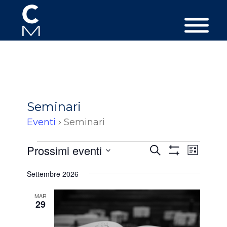
Seminari
Eventi
Seminari
Eventi
Eventi
Event
Prossimi eventi
Cerca
Lista
Viste
Ricerca
Mostra
Seleziona
Filtri
Navig
Settembre 2026
e
la
data.
viste
MAR
29
Navigazion