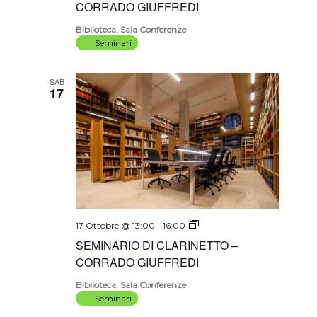
–
CORRADO GIUFFREDI
CORRADO
GIUFFREDI
Biblioteca, Sala Conferenze
Seminari
SAB
17
SEMINARIO
17 Ottobre @ 13:00
-
16:00
DI
SEMINARIO DI CLARINETTO –
CLARINETTO
–
CORRADO GIUFFREDI
CORRADO
GIUFFREDI
Biblioteca, Sala Conferenze
Seminari