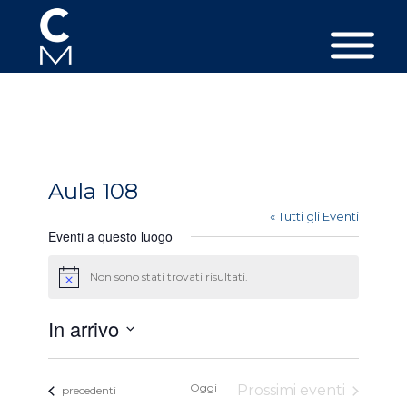
Aula 108
« Tutti gli Eventi
Eventi a questo luogo
Non sono stati trovati risultati.
Avviso
In arrivo
Seleziona
la
Oggi
Prossimi eventi
Eventi
data.
precedenti