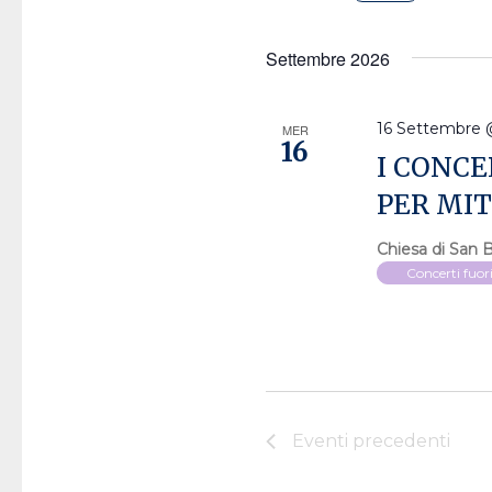
Selezion
la
Settembre 2026
data.
16 Settembre 
MER
16
I CONCE
PER MI
Chiesa di San 
Concerti fuor
Eventi
precedenti