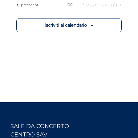
Oggi
Prossimi eventi
Eventi
data.
precedenti
Iscriviti al calendario
SALE DA CONCERTO
CENTRO SAV