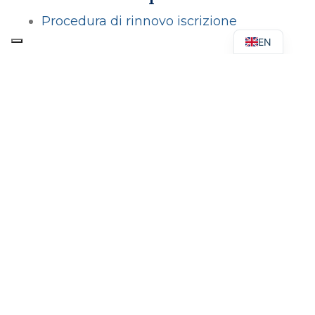
Procedura di rinnovo iscrizione
EN
SALE DA CONCERTO
CENTRO SAV
AMMINISTRAZIONE TRASPARENTE
STUDIARE
DOCENTI
CONTATTI
WHISTLEBLOWING