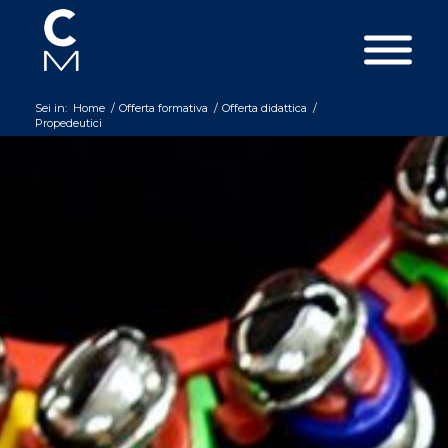
Sei in:
Home
/
Offerta formativa
/
Offerta didattica
/
Propedeutici