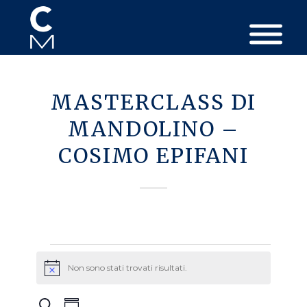
MASTERCLASS DI
MANDOLINO –
COSIMO EPIFANI
Eventi
Non sono stati trovati risultati.
Avviso
Eventi
Evento
Cerca