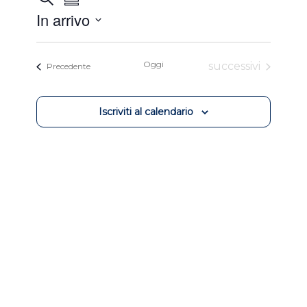
Sommario
Viste
Ricerca
In arrivo
Navigazione
e
Selezionare
viste
la
Oggi
Eventi
successivi
Eventi
Precedente
Navigazione
data.
Iscriviti al calendario