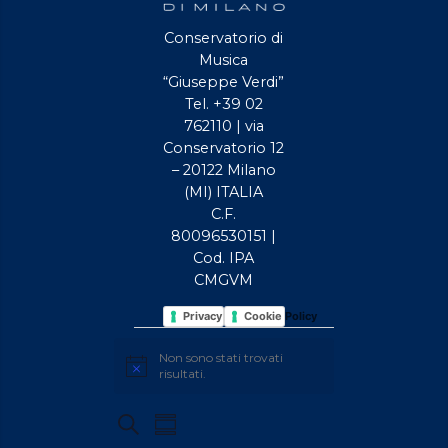
Conservatorio di
Musica
“Giuseppe Verdi”
Tel. +39 02
762110 | via
Conservatorio 12
– 20122 Milano
(MI) ITALIA
C.F.
80096530151 |
Cod. IPA
CMGVM
Privacy Policy
Cookie Policy
EVENTI
Non sono stati trovati
Avviso
risultati.
EVENTI
Evento
Cerca
Sommario
Viste