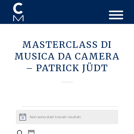
MASTERCLASS DI
MUSICA DA CAMERA
– PATRICK JÜDT
Eventi
Non sono stati trovati risultati.
Avviso
Eventi
Evento
Cerca