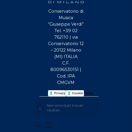
Conservatorio di
Musica
“Giuseppe Verdi”
Tel. +39 02
762110 | via
Conservatorio 12
– 20122 Milano
(MI) ITALIA
C.F.
80096530151 |
Cod. IPA
CMGVM
Privacy Policy
Cookie Policy
EVENTI
Non sono stati trovati
Avviso
risultati.
EVENTI
Evento
Cerca
Sommario
Viste