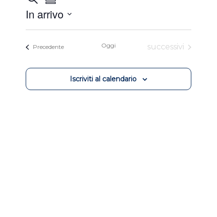
Sommario
Viste
Ricerca
In arrivo
Navigazione
e
Selezionare
viste
la
Oggi
Eventi
successivi
Eventi
Precedente
Navigazione
data.
Iscriviti al calendario