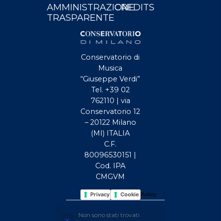
AMMINISTRAZIONE
CREDITS
TRASPARENTE
Conservatorio di
Musica
“Giuseppe Verdi”
Tel. +39 02
762110 | via
Conservatorio 12
– 20122 Milano
(MI) ITALIA
C.F.
80096530151 |
Cod. IPA
CMGVM
Privacy Policy
Cookie Policy
EVENTI
Non sono stati trovati