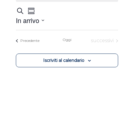
Eventi
Evento
Cerca
Sommario
Viste
Ricerca
In arrivo
Navigazione
e
Selezionare
viste
la
Oggi
Eventi
successivi
Eventi
Precedente
Navigazione
data.
Iscriviti al calendario