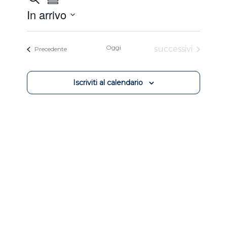
Sommario
Viste
Ricerca
In arrivo
Navigazione
e
Selezionare
viste
la
Oggi
Eventi
successivi
Eventi
Precedente
Navigazione
data.
Iscriviti al calendario