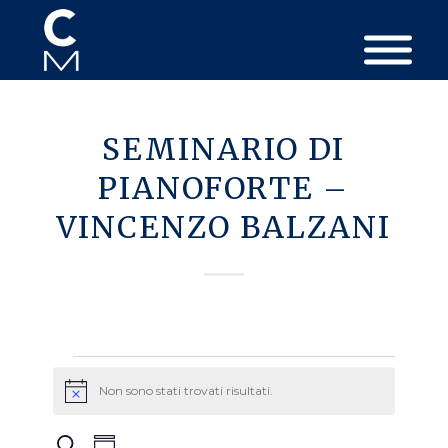
SEMINARIO DI
PIANOFORTE –
VINCENZO BALZANI
Eventi
Non sono stati trovati risultati.
Avviso
Eventi
Evento
Cerca