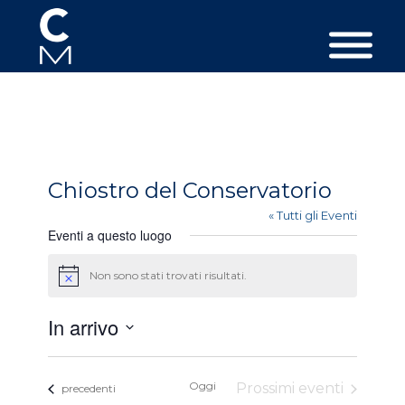
Chiostro del Conservatorio
« Tutti gli Eventi
Eventi a questo luogo
Non sono stati trovati risultati.
Avviso
In arrivo
Seleziona
la
Oggi
Prossimi eventi
Eventi
data.
precedenti