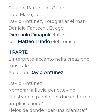
Claudio Panariello, Otiac
Raul Masu, Loop I
David Antúnez, Fotografiar el mar
Daniela Fantechi, Et ego
Pierpaolo Dinapoli
chitarra
con
Matteo Tundo
elettronica
II PARTE
L’interprete-accanto nella creazione
musicale
A cura di
David Antúnez
David Antúnez
Nombrar la lluvia per ottavino
Fra strade e parole per due chitarre e
amplificazione*
¿lejos de dónde? per una pianista**