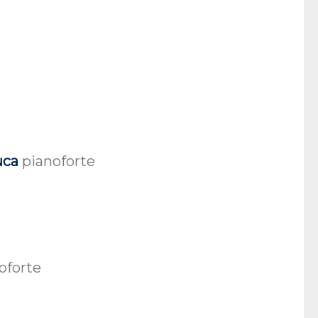
uca
pianoforte
oforte