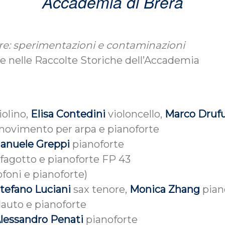
Accademia di Brera
erre: sperimentazioni e contaminazioni
e nelle Raccolte Storiche dell’Accademia
iolino,
Elisa Contedini
violoncello,
Marco Druf
 movimento per arpa e pianoforte
anuele Greppi
pianoforte
 fagotto e pianoforte FP 43
ofoni e pianoforte)
tefano Luciani
sax tenore,
Monica Zhang
pian
flauto e pianoforte
lessandro Penati
pianoforte