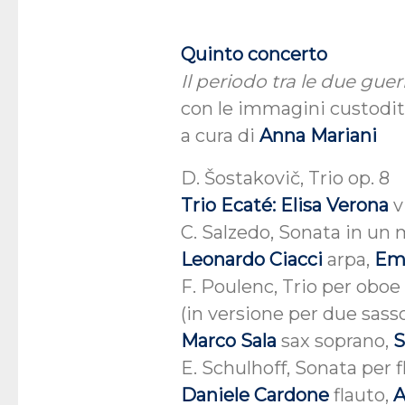
Quinto concerto
Il periodo tra le due gu
con le immagini custodit
a cura di
Anna Mariani
D. Šostakovič, Trio op. 8
Trio Ecaté: Elisa Verona
v
C. Salzedo, Sonata in un
Leonardo Ciacci
arpa,
Em
F. Poulenc, Trio per oboe
(in versione per due sass
Marco Sala
sax soprano,
S
E. Schulhoff, Sonata per 
Daniele Cardone
flauto,
A