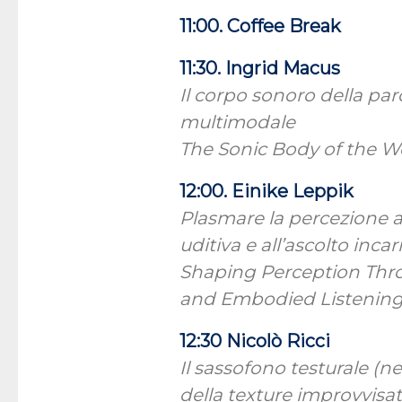
11:00. Coffee Break
11:30. Ingrid Macus
Il corpo sonoro della pa
multimodale
The Sonic Body of the Wo
12:00. Einike Leppik
Plasmare la percezione a
uditiva e all’ascolto inca
Shaping Perception Thr
and Embodied Listenin
12:30 Nicolò Ricci
Il sassofono testurale (n
della texture improvvisa