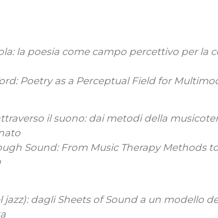
rola: la poesia come campo percettivo per la
rd: Poetry as a Perceptual Field for Multim
ttraverso il suono: dai metodi della musicote
rnato
ough Sound: From Music Therapy Methods t
g
el jazz): dagli Sheets of Sound a un modello de
ta