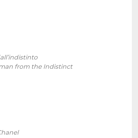
ll’indistinto
uman from the Indistinct
Chanel