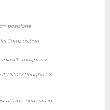
 composizione
odal Composition
rapia alla roughness
o Auditory Roughness
scrittivo e generativo