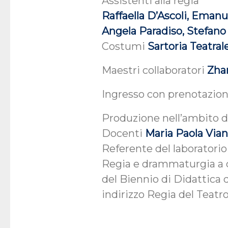
Assistenti alla regia
Raffaella D’Ascoli, Eman
Angela Paradiso, Stefan
Costumi
Sartoria Teatral
Maestri collaboratori
Zha
Ingresso con prenotazio
Produzione nell’ambito 
Docenti
Maria Paola Via
Referente del laboratori
Regia e drammaturgia a c
del Biennio di Didattica 
indirizzo Regia del Teatr