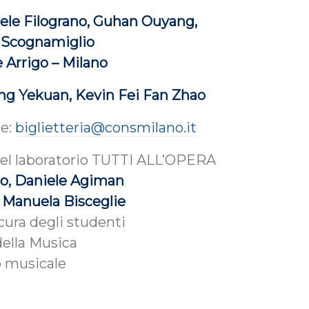
uele Filograno, Guhan Ouyang,
o Scognamiglio
e Arrigo – Milano
ng Yekuan, Kevin Fei Fan Zhao
ne:
biglietteria@consmilano.it
del laboratorio TUTTI ALL’OPERA
no, Daniele Agiman
o
Manuela Bisceglie
ura degli studenti
della Musica
o musicale