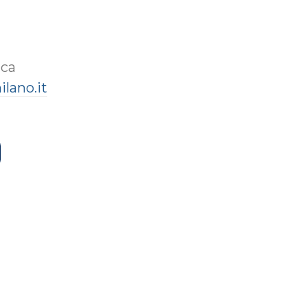
ica
lano.it