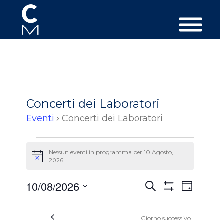
Concerti dei Laboratori
Eventi
Concerti dei Laboratori
Eventi
Nessun eventi in programma per 10 Agosto,
per
Avviso
2026.
10
Agosto,
Eventi
Event
10/08/2026
Cerca
Giorno
Viste
2026
Ricerca
Mostra
Seleziona
Filtri
Navig
e
la
Giorno successivo
data.