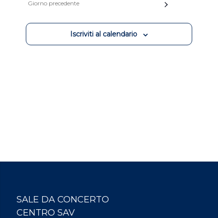
viste
Giorno precedente
Navigazion
Iscriviti al calendario
SALE DA CONCERTO
CENTRO SAV