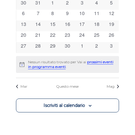
di
0
0
0
0
0
viste
0
0
30
31
1
2
3
4
5
Eventi
eventi
eventi
eventi
eventi
eventi
eventi
eventi
Navigazion
0
0
0
0
0
0
0
6
7
8
9
10
11
12
eventi
eventi
eventi
eventi
eventi
eventi
eventi
0
0
0
0
0
0
0
13
14
15
16
17
18
19
eventi
eventi
eventi
eventi
eventi
eventi
eventi
0
0
0
0
0
0
0
20
21
22
23
24
25
26
eventi
eventi
eventi
eventi
eventi
eventi
eventi
0
0
0
0
0
0
0
27
28
29
30
1
2
3
eventi
eventi
eventi
eventi
eventi
eventi
eventi
Nessun risultato trovato per Vai ai
prossimi eventi
Avviso
in programma eventi
.
Mar
Questo mese
Mag
Iscriviti al calendario