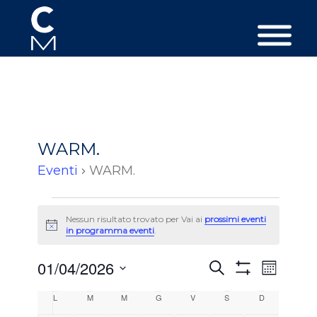
WARM.
Eventi
WARM.
Eventi
Nessun risultato trovato per Vai ai
prossimi eventi
Avviso
in programma eventi
.
Eventi
Event
01/04/2026
Cerca
Mese
Viste
Ricerca
Mostra
Seleziona
Filtri
Calendario
Navig
L
LUNEDÌ
M
MARTEDÌ
M
MERCOLEDÌ
G
GIOVEDÌ
V
VENERDÌ
S
SABATO
D
DOMENICA
e
la
data.