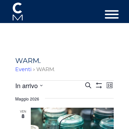
WARM.
Eventi
WARM.
Eventi
Eventi
Event
In arrivo
Cerca
Lista
Viste
Ricerca
Mostra
Seleziona
Filtri
Navig
Maggio 2026
e
la
data.
viste
VEN
8
Navigazion