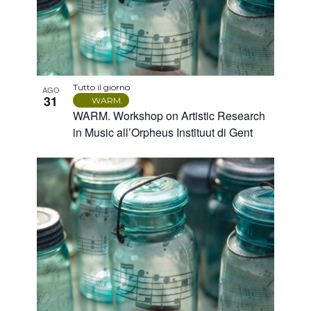
Vista
foto
Tutto il giorno
AGO
31
WARM.
WARM. Workshop on Artistic Research
in Music all’Orpheus Instituut di Gent