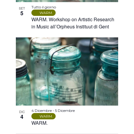
Tutto il giorno
SET
5
WARM.
WARM. Workshop on Artistic Research
in Music all’Orpheus Instituut di Gent
4 Dicembre
-
5 Dicembre
DIC
4
WARM.
WARM.