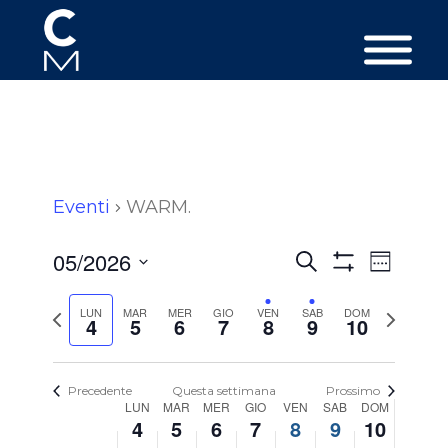
Eventi
WARM.
Eventi
Event
05/2026
Cerca
Settiman
Viste
Ricerca
Mostra
Selezionare
Filtri
Navig
e
Settimana
la
Settim
LUN
MAR
MER
GIO
VEN
SAB
DOM
4
5
6
7
8
9
10
data.
precedente
seguen
viste
Navigazion
Precedente
Questa settimana
Prossimo
Settimana
LUN
MAR
MER
GIO
VEN
SAB
DOM
4
5
6
7
8
9
10
del