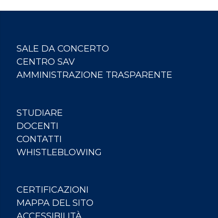
18:00
19:00
SALE DA CONCERTO
20:00
CENTRO SAV
21:00
AMMINISTRAZIONE TRASPARENTE
22:00
STUDIARE
23:00
DOCENTI
00:00
CONTATTI
WHISTLEBLOWING
CERTIFICAZIONI
MAPPA DEL SITO
ACCESSIBILITÀ