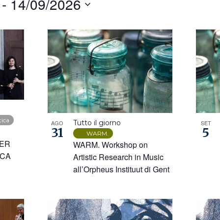
 - 
14/09/2026
are
tica
Tutto il giorno
AGO
SET
31
5
WARM.
PER
WARM. Workshop on
ICA
Artistic Research in Music
all’Orpheus Instituut di Gent