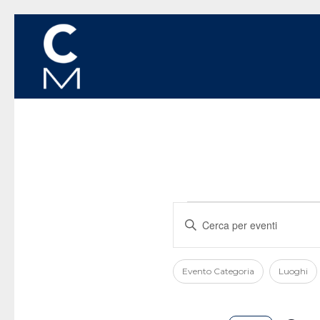
Eventi
Eventi
Inserisci
Ricerca
Parola
Chiave.
e
Cerca
Evento Categoria
Luoghi
Filtri
La
Eventi
viste
per
modifica
Navigazione
Parola