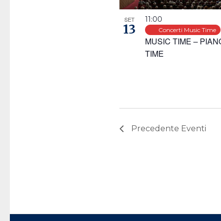
11:00
SET
13
Concerti Music Time
MUSIC TIME – PIAN
TIME
Precedente
Eventi