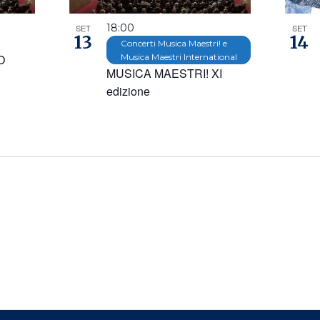
18:00
SET
SET
13
14
Concerti Musica Maestri! e
O
Musica Maestri International
MUSICA MAESTRI! XI
edizione