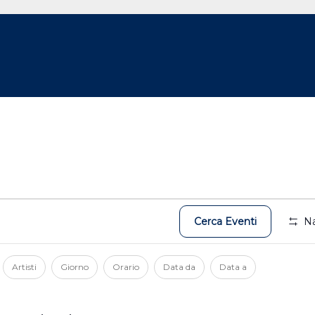
Cerca Eventi
Na
Artisti
Giorno
Orario
Data da
Data a