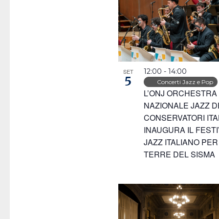
filtrati.
12:00
-
14:00
SET
5
Concerti Jazz e Pop
L’ONJ ORCHESTRA
NAZIONALE JAZZ D
CONSERVATORI ITA
INAUGURA IL FESTI
JAZZ ITALIANO PER
TERRE DEL SISMA