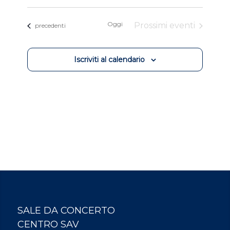
Seleziona
la
Oggi
Prossimi eventi
Eventi
data.
precedenti
Iscriviti al calendario
SALE DA CONCERTO
CENTRO SAV