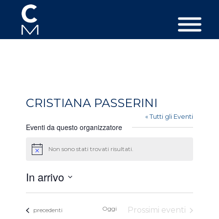
CRISTIANA PASSERINI
« Tutti gli Eventi
Eventi da questo organizzatore
Non sono stati trovati risultati.
Avviso
In arrivo
Seleziona
la
Oggi
Prossimi eventi
Eventi
data.
precedenti