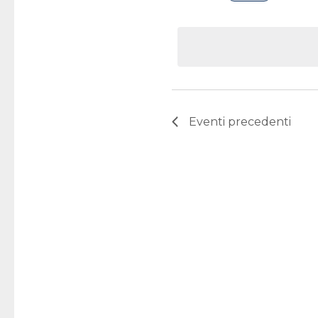
Selezion
la
data.
Eventi
precedenti