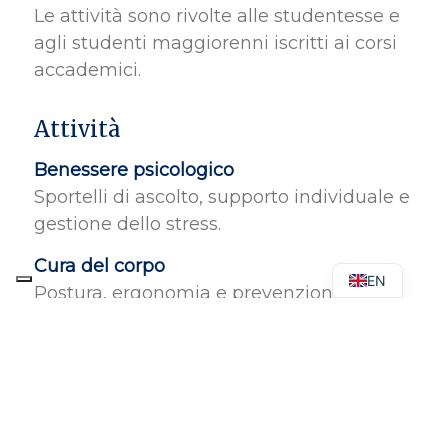
Le attività sono rivolte alle studentesse e
agli studenti maggiorenni iscritti ai corsi
accademici.
Attività
Benessere psicologico
Sportelli di ascolto, supporto individuale e
gestione dello stress.
Cura del corpo
EN
Postura, ergonomia e prevenzione degli
infortuni da sovraccarico.
Equilibrio emotivo
Percorsi per migliorare attenzione,
gestione dell’ansia e resilienza emotiva.