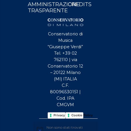
AMMINISTRAZIONE
CREDITS
TRASPARENTE
Conservatorio di
Musica
“Giuseppe Verdi”
Tel. +39 02
762110 | via
Conservatorio 12
– 20122 Milano
(MI) ITALIA
C.F.
80096530151 |
Cod. IPA
CMGVM
Privacy Policy
Cookie Policy
EVENTI
Non sono stati trovati