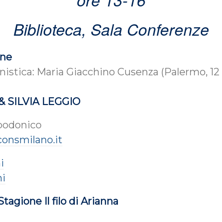
Biblioteca, Sala Conferenze
one
anistica: Maria Giacchino Cusenza (Palermo, 12
 SILVIA LEGGIO
podonico
onsmilano.it
i
ni
tagione Il filo di Arianna