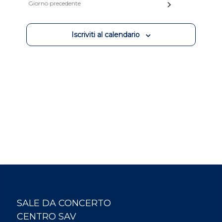
viste
Giorno precedente
Navigazion
Iscriviti al calendario
SALE DA CONCERTO
CENTRO SAV