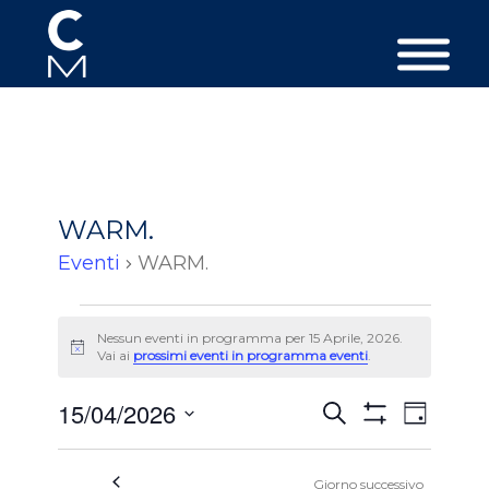
WARM.
Eventi
WARM.
Eventi
Nessun eventi in programma per 15 Aprile, 2026.
per
Avviso
Vai ai
prossimi eventi in programma eventi
.
15
Aprile,
Eventi
Event
15/04/2026
Cerca
Giorno
Viste
2026
Ricerca
Mostra
Seleziona
Filtri
Navig
e
la
Giorno successivo
data.