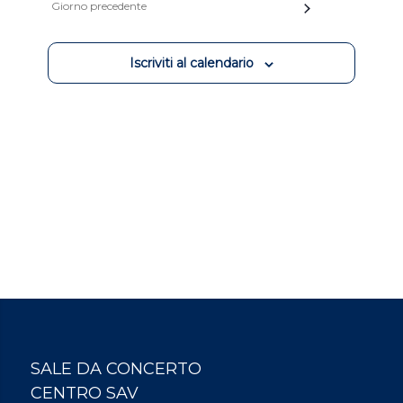
viste
Giorno precedente
Navigazion
Iscriviti al calendario
SALE DA CONCERTO
CENTRO SAV