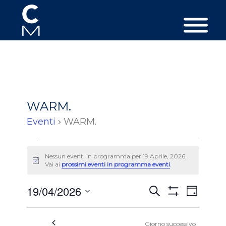
WARM.
Eventi
WARM.
Eventi
Nessun eventi in programma per 19 Aprile, 2026.
per
Avviso
Vai ai
prossimi eventi in programma eventi
.
19
Aprile,
Eventi
Event
19/04/2026
Cerca
Giorno
Viste
2026
Ricerca
Mostra
Seleziona
Filtri
Navig
e
la
Giorno successivo
data.