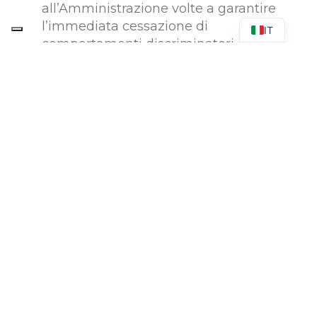
all’Amministrazione volte a garantire
l’immediata cessazione di
IT
comportamenti discriminatori o lesivi
della dignità della persona;
draw up recommendations and
proposals aimed at preventing the risk
of work-related stress and improving
organisational well-being.
Reception
La Consigliera di Fiducia del
Conservatorio di Milano è l’Avvocatessa
Arianna Enrichens.